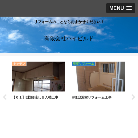
MENU
リフォームのことならおまかせください！
有限会社ハイビルド
キッチン
浴室リフォーム
き
【０１】E様邸流し台入替工事
H様邸浴室リフォーム工事
き