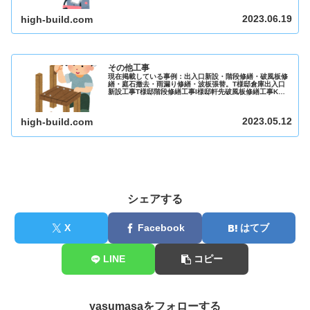
2023.06.19
high-build.com
その他工事
現在掲載している事例：出入口新設・階段修繕・破風板修
繕・庭石撤去・雨漏り修繕・波板張替。T様邸倉庫出入口
新設工事T様邸階段修繕工事I様邸軒先破風板修繕工事K様
邸庭石撤去工事他S様邸雨漏り修繕工事Y様邸波板張替工事
O様邸会所マス修繕工事Y様邸...
2023.05.12
high-build.com
シェアする
X
Facebook
はてブ
LINE
コピー
yasumasaをフォローする