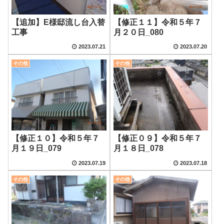
【追加】E様邸流し台入替
【修正１１】令和５年７
工事
月２０日_080
2023.07.21
2023.07.20
その他
その他
【修正１０】令和５年７
【修正０９】令和５年７
月１９日_079
月１８日_078
2023.07.19
2023.07.18
その他
その他