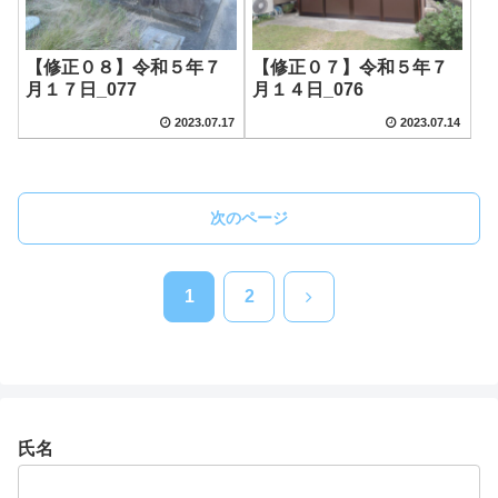
【修正０８】令和５年７
【修正０７】令和５年７
月１７日_077
月１４日_076
2023.07.17
2023.07.14
次のページ
次
1
2
へ
氏名