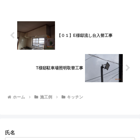
前へ
【０１】E様邸流し台入替工事
T様邸駐車場照明取替工事
ホーム
施工例
キッチン
氏名