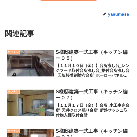
yasumasa
関連記事
S様邸建築一式工事（キッチン編
キッチン
ー０５）
【１１月１０日（金）】台所流し台_レン
ジフード取付台所流し台_据付台所流し台
_天板接着剤塗布台所_ホーローパネル貼
り台所流し台_養生台所流し台_カウンタ
ー養生
S様邸建築一式工事（キッチン編
キッチン
ー０７）
【１１月１７日（金）】台所_木工事完台
所_天井クロス張り台所_断熱サッシュ取
付物入棚取付台所
S様邸建築一式工事（キッチン編
キッチン