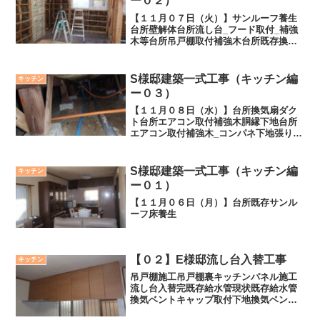
ー０２）
【１１月０７日（火）】サンルーフ養生
台所壁解体台所流し台_フード取付_補強
木等台所吊戸棚取付補強木台所既存換気
扇フード撤去処理台所既存フードコーキ
ング処理台所既存フード処理_外壁壁処理
台所関k味仙ベントキャップ
S様邸建築一式工事（キッチン編
キッチン
ー０３）
【１１月０８日（水）】台所換気扇ダク
ト台所エアコン取付補強木胴縁下地台所
エアコン取付補強木_コンパネ下地張り台
所床下_給湯給水ｰ排水配管リビングエア
コン穴_断熱材入れリビングエアコン穴_
共材にてメクラリビングエアコン穴_共材
S様邸建築一式工事（キッチン編
キッチン
廻コーキング処理...
ー０１）
【１１月０６日（月）】台所既存サンル
ーフ床養生
【０２】E様邸流し台入替工事
キッチン
吊戸棚施工吊戸棚裏キッチンパネル施工
流し台入替完既存給水管現状既存給水管
換気ベントキャップ取付下地換気ベント
キャップ取付外壁補修下地外壁補修←