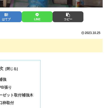
はてブ
LINE
コピー
2023.10.25
次
補強
PB張り
ーゼット取付補強木
口枠取付