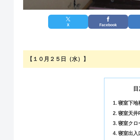
X
Facebook
【１０月２５日（水）】
目
寝室下地
寝室天井
寝室クロ
寝室出入