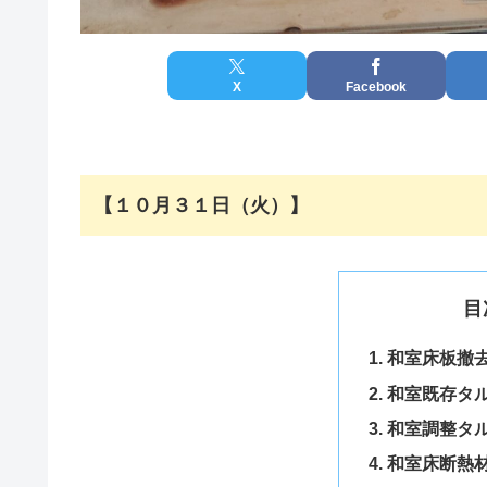
X
Facebook
【１０月３１日（火）】
目
和室床板撤
和室既存タ
和室調整タ
和室床断熱