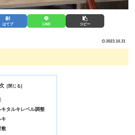
はてブ
LINE
コピー
2023.10.31
次
去
ルキタルキレベル調整
ルキ
材敷