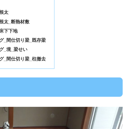
根太
根太_断熱材敷
入床下下地
グ_間仕切り梁_既存梁
グ_境_梁せい
グ_間仕切り梁_柱撤去