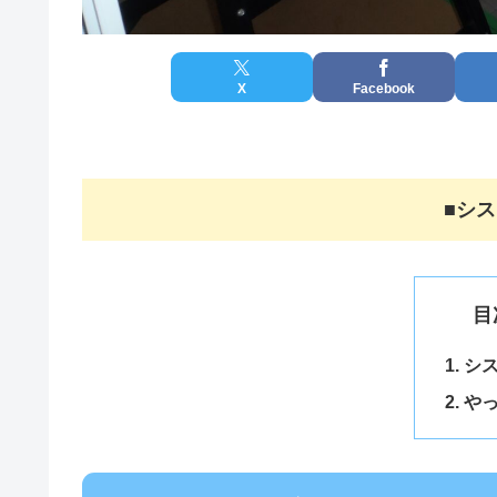
X
Facebook
■シ
目
シ
や