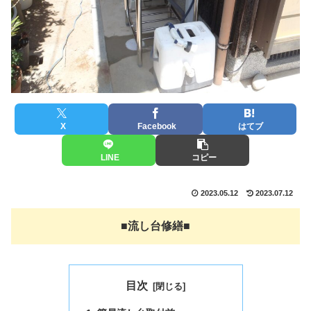
X
Facebook
はてブ
LINE
コピー
2023.05.12
2023.07.12
■
流し台修繕
■
目次