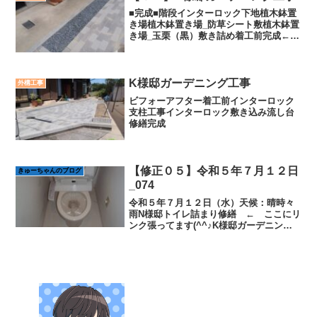
■完成■階段インターロック下地植木鉢置
き場植木鉢置き場_防草シート敷植木鉢置
き場_玉栗（黒）敷き詰め着工前完成←
前へ
K様邸ガーデニング工事
外構工事
ビフォーアフター着工前インターロック
支柱工事インターロック敷き込み流し台
修繕完成
【修正０５】令和５年７月１２日
きゅーちゃんのブログ
_074
令和５年７月１２日（水）天候：晴時々
雨N様邸トイレ詰まり修繕 ← ここにリ
ンク張ってます(^^♪K様邸ガーデニング
工事 ← ここも(^^♪