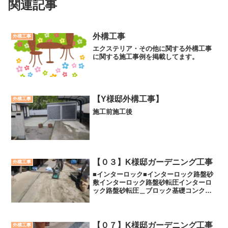
関連記事
外構工事
外構工事
エクステリア・その他に関する外構工事
に関する施工事例を掲載してます。
【Y様邸外構工事】
外構工事
施工前施工後
【０３】K様邸ガーデニング工事
外構工事
■インターロック■インターロック路盤砂
敷インターロック路盤砂転圧インターロ
ック路盤砂転圧＿ブロック基礎コンクリ
ート打ち既存基礎ブロックアンカー打ち
花壇ブロック積み花壇ブロック積み完了
車庫支柱斫り（きり）中次へ →← 前
へ
【０７】K様邸ガーデニング工事
外構工事