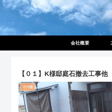
会社概要
【０１】K様邸庭石撤去工事他
その他