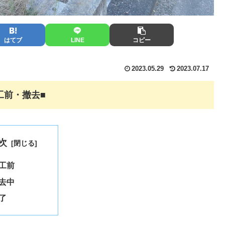
はてブ
LINE
コピー
2023.05.29
2023.07.17
工前・撤去
■
次
工前
去中
了