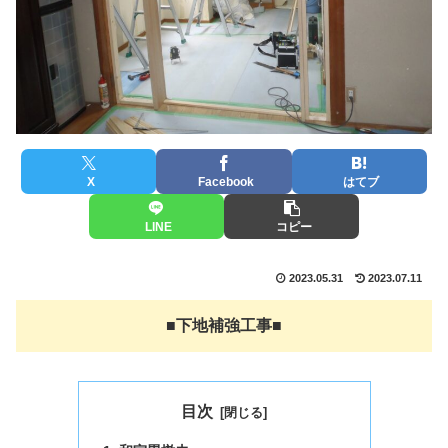
X
Facebook
はてブ
LINE
コピー
2023.05.31
2023.07.11
■
下地補強工事
■
目次