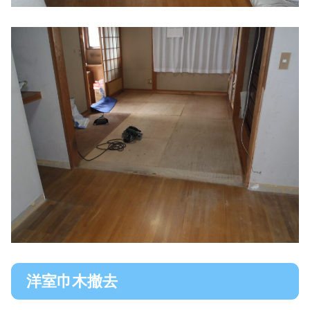
洋室巾木撤去