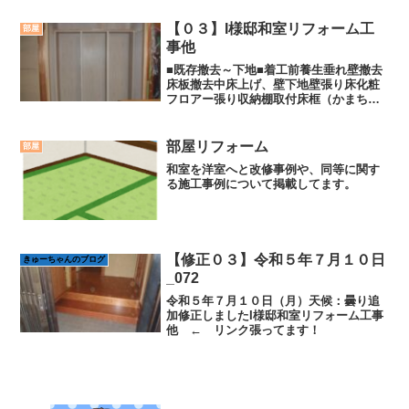
【０３】I様邸和室リフォーム工
部屋
事他
■既存撤去～下地■着工前養生垂れ壁撤去
床板撤去中床上げ、壁下地壁張り床化粧
フロアー張り収納棚取付床框（かまち）
取付中垂れ壁内部収納棚天板取付木枠塗
装仕上げクロス仕上げ次へ →← 前へ
部屋リフォーム
部屋
和室を洋室へと改修事例や、同等に関す
る施工事例について掲載してます。
【修正０３】令和５年７月１０日
きゅーちゃんのブログ
_072
令和５年７月１０日（月）天候：曇り追
加修正しましたI様邸和室リフォーム工事
他 ← リンク張ってます！