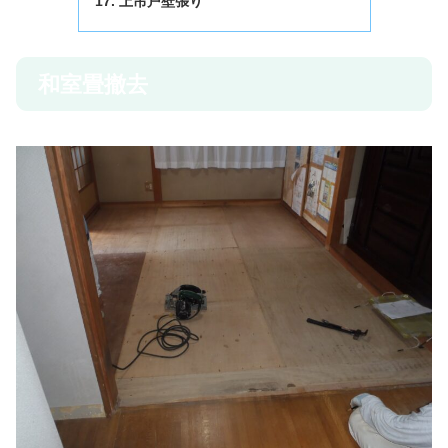
上吊戸壁張り
和室畳撤去