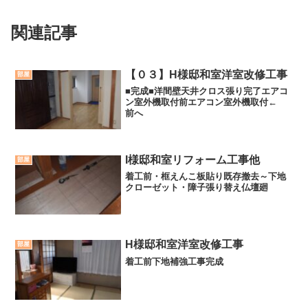
関連記事
【０３】H様邸和室洋室改修工事
部屋
■完成■洋間壁天井クロス張り完了エアコ
ン室外機取付前エアコン室外機取付←
前へ
I様邸和室リフォーム工事他
部屋
着工前・框えんこ板貼り既存撤去～下地
クローゼット・障子張り替え仏壇廻
H様邸和室洋室改修工事
部屋
着工前下地補強工事完成