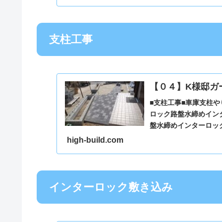
支柱工事
【０４】K様邸ガ
■支柱工事■車庫支柱
ロック路盤水締めイン
盤水締めインターロッ
high-build.com
インターロック敷き込み