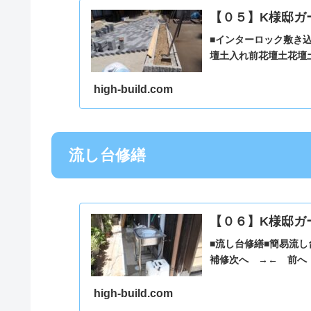
【０５】K様邸ガ
■インターロック敷き
壇土入れ前花壇土花壇
high-build.com
流し台修繕
【０６】K様邸ガ
■流し台修繕■簡易流
補修次へ →← 前へ
high-build.com