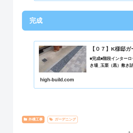
完成
【０７】K様邸ガ
■完成■階段インター
き場_玉栗（黒）敷き
high-build.com
外構工事
ガーデニング