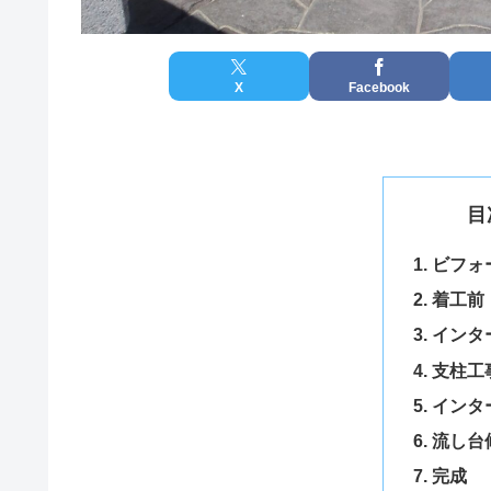
X
Facebook
目
ビフォ
着工前
インタ
支柱工
インタ
流し台
完成