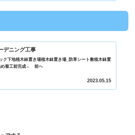
ーデニング工事
ロック下地植木鉢置き場植木鉢置き場_防草シート敷植木鉢置
詰め着工前完成← 前へ
2023.05.15