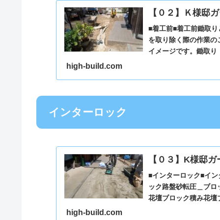
【０２】Ｋ様邸ガ
■着工前■着工前鋤取
を取り除く際の作業の
イメージです。鋤取り
その２ブロック基礎掘方.
high-build.com
インターロック
【０３】K様邸ガ
■インターロック■イ
ック路盤砂転圧＿ブロ
花壇ブロック積み花壇
へ
high-build.com